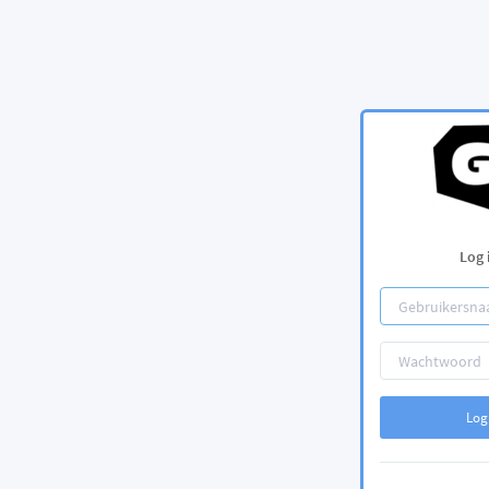
Log 
Log